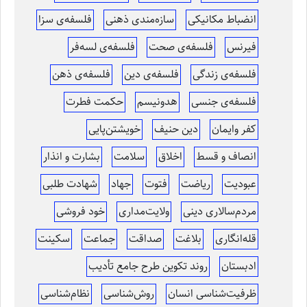
انضباط مکانیکی
سازه‌مندی ذهنی
فلسفه‌ی سزا
فیرنس
فلسفه‌ی صحت
فلسفه‌ی لسه‌فر
فلسفه‌ی زندگی
فلسفه‌ی دین
فلسفه‌ی ذهن
فلسفه‌ی جنسی
هدونیسم
حکمت فطرت
کفر وایمان
دین حنیف
خویشتن‌پایی
انصاف و قسط
اخلاق
سلامت
بشارت و انذار
عبودیت
ریاضت
فتوت
جهاد
شهادت طلبی
مردم‌سالاری دینی
ولایت‌مداری
خود فروشی
قله‌انگاری
بلاغت
صداقت
جماعت
سکینت
ادبستان
روند تکوین طرح جامع تأدیب
ظرفیت‌شناسی انسان
روش‌شناسی
نظام‌شناسی