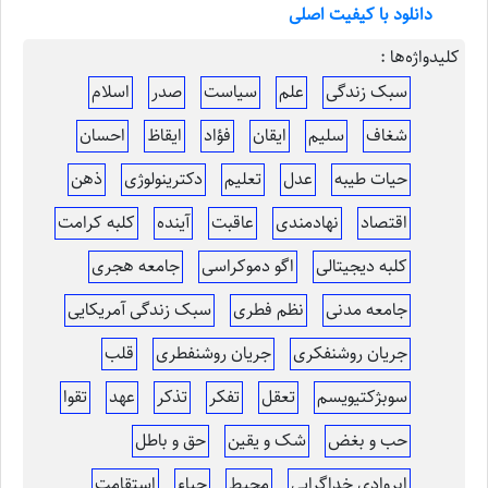
دانلود با کیفیت اصلی
کلیدواژه‌ها :
سبک زندگی
علم
سیاست
صدر
اسلام
شغاف
سلیم
ایقان
فؤاد
ایقاظ
احسان
حیات طیبه
عدل
تعلیم
دکترینولوژی
ذهن
اقتصاد
نهادمندی
عاقبت
آینده
کلبه کرامت
کلبه دیجیتالی
اگو دموکراسی
جامعه هجری
جامعه مدنی
نظم فطری
سبک زندگی آمریکایی
جریان روشنفکری
جریان روشنفطری
قلب
سوبژکتیویسم
تعقل
تفکر
تذکر
عهد
تقوا
حب و بغض
شک و یقین
حق و باطل
ابروادی خداگرایی
محیط
حیاء
استقامت