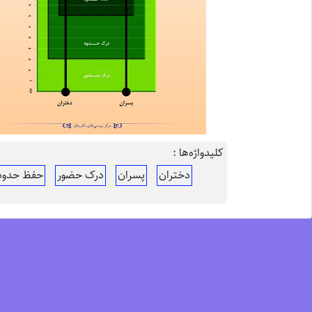
کلیدواژه‌ها :
دختران
پسران
درک حضور
حفظ حدود 