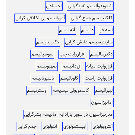
اندیویدوآلیسم تفردگرایی
اجتماعی
کلکتیویسم جمع گرایی
آمورالیسم بی اخلاقی گرایی
لسه فر
دئیسم
آته ایسم
ساینتیسیسم دانش گرایی
دکتریناریسم
دکترینالیسم
فراروایت چپ
سوسیالیسم
فراروایت میانه
ژودائیسم
صهیونیسم
فراروایت راست
گلوبالیسم
ناسیونالیسم
لیبرالیسم
کاسموپولی تیسیسم
وسترنیسم
امانیزاسیون
مدرنیزاسیون در سوپر پارادایم امانیسم بشرگرایی
آنتروپولوژی
اپیستمولوژی
انتولوژی
جمع‌گرایی