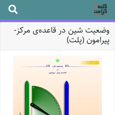
وضعیت شین در قاعده‌ی مرکز-
پیرامون (پلت)