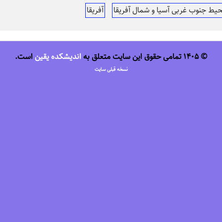
یط جنوب غربی آسیا و شمال آفریقا
آفریقا
© 1405 تمامی حقوق این سایت متعلق به
اندیشکده یقین
است.
نسخه قبلی سایت