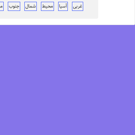
غربی
آسیا
محیط
شمال
جنوب
مح