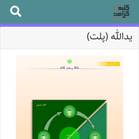
یدالله (پلت)