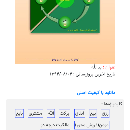
عنوان :
یدالله
تاریخ آخرین بروزرسانی : 1394/08/04
دانلود با کیفیت اصلی
کلیدواژه‌ها :
رزق
بیع
انفاق
برکت
الله
مشتری
بایع
مومن(فروش محور)
مالکیت درجه دو