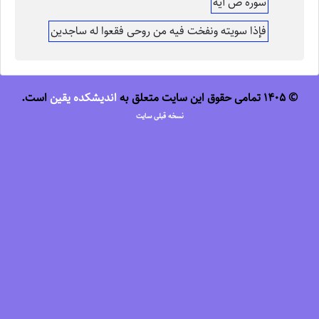
سوره ص آیه
فإذا سویته ونفخت فیه من روحی فقعوا له ساجدین
© 1405 تمامی حقوق این سایت متعلق به
اندیشکده یقین
است.
نسخه قبلی سایت