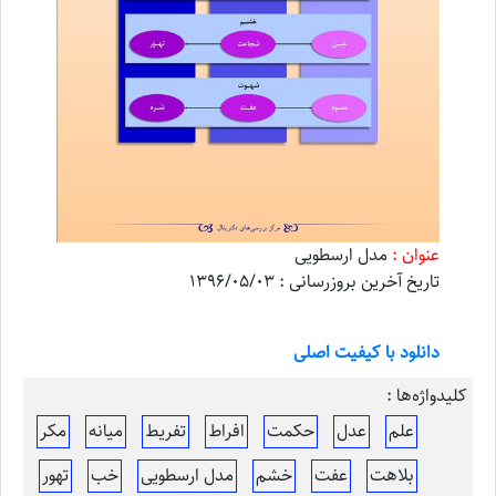
عنوان :
مدل ارسطویی
تاریخ آخرین بروزرسانی : 1396/05/03
دانلود با کیفیت اصلی
کلیدواژه‌ها :
علم
عدل
حکمت
افراط
تفریط
میانه
مکر
بلاهت
عفت
خشم
مدل ارسطویی
خب
تهور