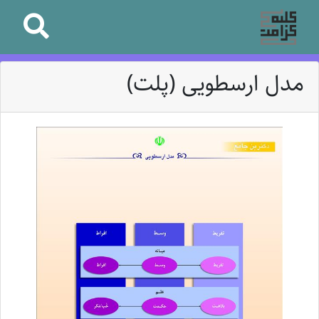
مدل ارسطویی (پلت)