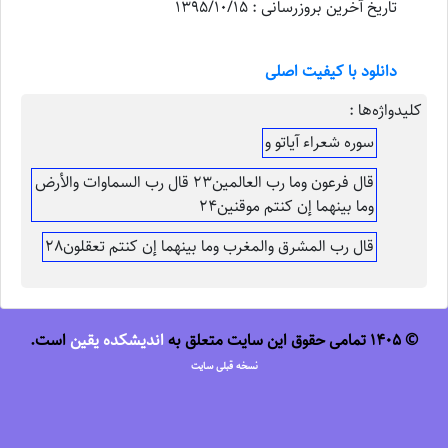
تاریخ آخرین بروزرسانی : 1395/10/15
دانلود با کیفیت اصلی
کلیدواژه‌ها :
سوره شعراء آیاتو و
قال فرعون وما رب العالمین23 قال رب السماوات والأرض
وما بینهما إن کنتم موقنین24
قال رب المشرق والمغرب وما بینهما إن کنتم تعقلون28
© 1405 تمامی حقوق این سایت متعلق به
اندیشکده یقین
است.
نسخه قبلی سایت