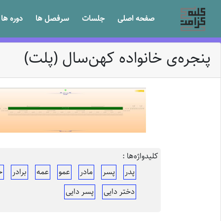
صفحه اصلی
جلسات
سرفصل ها
دوره ها
پنجره‌ی خانواده کهن‌سال (پلت)
کلیدواژه‌ها :
پدر
پسر
مادر
عمو
عمه
برادر
خ
دختر دایی
پسر دایی