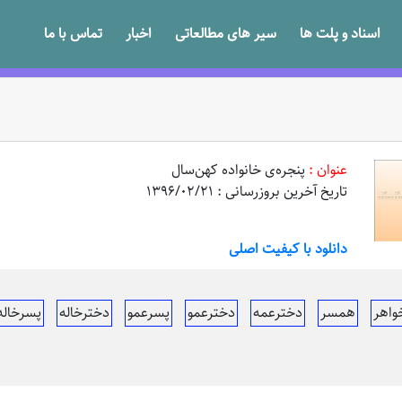
اسناد و پلت ها
سیر های مطالعاتی
اخبار
تماس با ما
عنوان :
پنجره‌ی خانواده کهن‌سال
تاریخ آخرین بروزرسانی : 1396/02/21
دانلود با کیفیت اصلی
واهر
همسر
دخترعمه
دخترعمو
پسرعمو
دخترخاله
پسرخاله