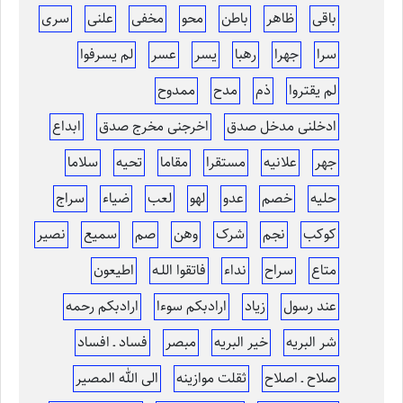
باقی
ظاهر
باطن
محو
مخفی
علنی
سری
سرا
جهرا
رهبا
یسر
عسر
لم یسرفوا
لم یقتروا
ذم
مدح
ممدوح
ادخلنی مدخل صدق
اخرجنی مخرج صدق
ابداع
جهر
علانیه
مستقرا
مقاما
تحیه
سلاما
حلیه
خصم
عدو
لهو
لعب
ضیاء
سراج
کوکب
نجم
شرک
وهن
صم
سمیع
نصیر
متاع
سراح
نداء
فاتقوا اللـه
اطیعون
عند رسول
زیاد
ارادبکم سوءا
ارادبکم رحمه
شر البریه
خیر البریه
مبصر
فساد ـ افساد
صلاح ـ اصلاح
ثقلت موازینه
الی الله المصیر