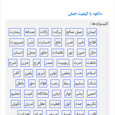
دانلود با کیفیت اصلی
کلیدواژه‌ها :
ایمان
عمل صالح
برکت
زکات
صدقه
بشارت
فلاح
خیر
ضرر
نفع
خسارت
شر
صیرورت
حال
حین
نور
ظلمات
خلق
جعل
انسان
خلقت
حرث
ربوبیت
صدر
فرح
حزن
شرح
اسلام
حب
بغض
تولی
تبری
یقین
کفر
شک
سلیم
ربط
رعب
فؤاد
حق
باطل
اعمی
بشر
نهار
ارض
ملائکه
غیب
تعلیم
تکریم
عدد
اول
فطرت
عقل
تنزیل
تأویل
قلب
صدق
ضیق
مریض
حرام
هدایت