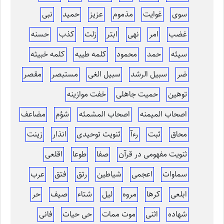
سوی
غوایت
مذموم
عزیز
حمید
نبی
غضب
امر
نهی
ابتر
زلت
کذب
حسنه
سیئه
حمد
محمود
کلمه طیبه
کلمه خبیثه
ضر
سبیل الرشد
سبیل الغی
مستبصر
مقصر
توهین
حمیت جاهلی
خفت موازینه
اصحاب المیمنه
اصحاب المشمئه
شؤم
مضاعف
محاق
ثبت
رءآ
ثنویت توحیدی
انذار
زینت
ثنویت مفهومی در قرآن
صفا
طوعا
اقلعی
سماوات
اعجمی
شیاطین
رتق
فتق
عرب
ابلعی
کرها
مروه
لیل
شتاء
صیف
حر
شهاده
اثنی
موت ممات
حی حیات
فانی