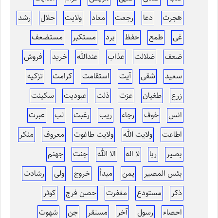
هجرت
دعا
رجعت
معاد
ولایت
حلال
رشد
غی
طمع
حفظ
برد
مستکبر
مستضعف
ضعف
ضلالت
عذاب
عندالله
خرید
فروش
سعید
شقی
آیت
استقامت
کرامت
تزکیه
زرع
طغیان
عزت
ذلت
عبودیت
سکینت
انس
خوف
رجاء
ریب
رغبت
لب
عبرت
اطاعت
ولایت الله
ولایت طاغوت
معروف
منکر
بصیر
ربا
لا اله
الا الله
جنت
جهنم
بئس المصیر
یمن
مبدأ
خروج
ولی
رشادت
ذکر
مستودع
مغفرت
حصن فرج
کوثر
احصاء
رسول
آخر
مستقر
جن
شهوت