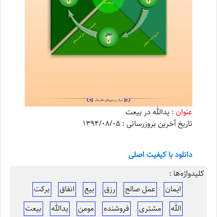
عنوان :
یدالله در بیعت
تاریخ آخرین بروزرسانی : 1394/08/05
دانلود با کیفیت اصلی
کلیدواژه‌ها :
ایمان
عمل صالح
رزق
بیع
انفاق
برکت
الله
مشتری
فروشنده
مومن
یدالله
بیعت