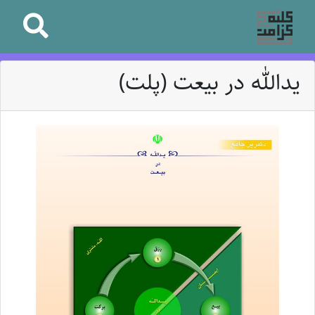
یدالله در بیعت (پلت)