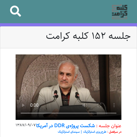
جلسه 152 کلبه کرامت
عنوان جلسه :
شکست پروژه‌ی DDR در آمریکا
1387/09/07
در سرفصل :
طرح‌ریزی استراتژیک | سینمای استراتژیک