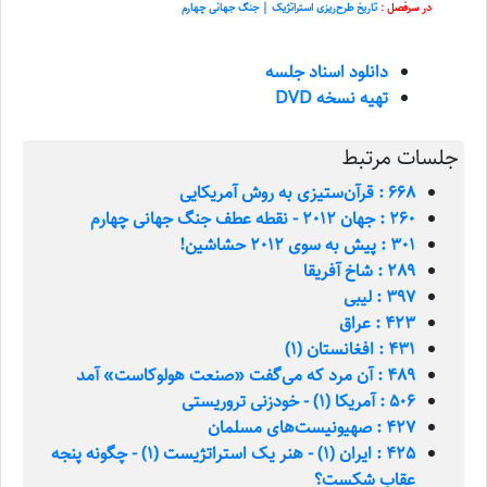
در سرفصل :
تاریخ طرح‌ریزی استراتژیک | جنگ جهانی چهارم
دانلود اسناد جلسه
تهیه نسخه DVD
جلسات مرتبط
668 : قرآن‌ستیزی به روش آمریکایی
260 : جهان 2012 - نقطه عطف جنگ جهانی چهارم
301 : پیش به سوی 2012 حشاشین!
289 : شاخ آفریقا
397 : لیبی
423 : عراق
431 : افغانستان (1)
489 : آن مرد که می‌گفت «صنعت هولوکاست» آمد
506 : آمریکا (1) - خودزنی تروریستی
427 : صهیونیست‌های مسلمان
425 : ایران (1) - هنر یک استراتژیست (1) - چگونه پنجه
عقاب شکست؟