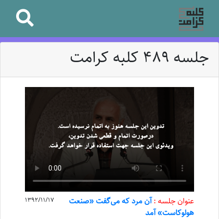
جلسه 489 کلبه کرامت
عنوان جلسه :
آن مرد که می‌گفت «صنعت
1392/11/17
هولوکاست» آمد