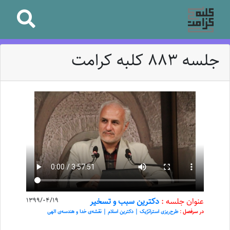
جلسه 883 کلبه کرامت
عنوان جلسه :
دکترین سبب و تسخیر
1399/04/19
در سرفصل :
طرح‌ریزی استراتژیک | دکترین اسلام | نقشه‌ی خدا و هندسه‌ی الهی