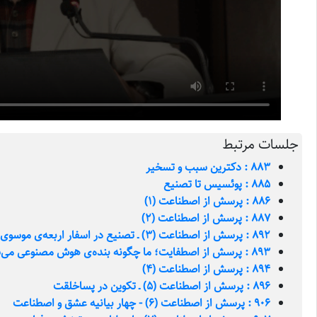
جلسات مرتبط
883 : دکترین سبب و تسخیر
885 : پوئسیس تا تصنیع
886 : پرسش از اصطناعت (1)
887 : پرسش از اصطناعت (2)
892 : پرسش از اصطناعت (3) ـ تصنیع در اسفار اربعه‌ی موسوی
893 : پرسش از اصطفایت؛ ما چگونه بنده‌ی هوش مصنوعی می‌شویم؟
894 : پرسش از اصطناعت (4)
896 : پرسش از اصطناعت (5) ـ تکوین در پساخلقت
906 : پرسش از اصطناعت (6) - چهار بيانيه عشق و اصطناعت