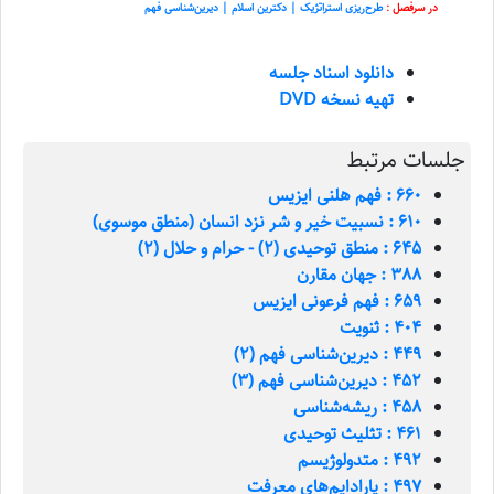
در سرفصل :
طرح‌ریزی استراتژیک | دکترین اسلام | دیرین‌شناسی فهم
دانلود اسناد جلسه
تهیه نسخه DVD
جلسات مرتبط
660 : فهم هلنی ایزیس
610 : نسبیت خیر و شر نزد انسان (منطق موسوی)
645 : منطق توحیدی (2) - حرام و حلال (2)
388 : جهان مقارن
659 : فهم فرعونی ایزیس
404 : ثنویت
449 : دیرین‌شناسی فهم (2)
452 : دیرین‌شناسی فهم (3)
458 : ریشه‌شناسی
461 : تثلیث توحیدی
492 : متدولوژیسم
497 : پارادایم‌های معرفت