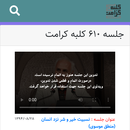
جلسه 610 کلبه کرامت
عنوان جلسه :
نسبیت خیر و شر نزد انسان
1394/08/28
(منطق موسوی)