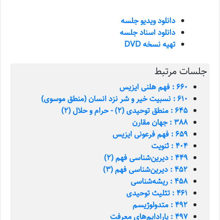
دانلود ویدیو جلسه
دانلود اسناد جلسه
تهیه نسخه DVD
جلسات مرتبط
660 : فهم هلنی ایزیس
610 : نسبیت خیر و شر نزد انسان (منطق موسوی)
645 : منطق توحیدی (2) - حرام و حلال (2)
388 : جهان مقارن
659 : فهم فرعونی ایزیس
404 : ثنویت
449 : دیرین‌شناسی فهم (2)
452 : دیرین‌شناسی فهم (3)
458 : ریشه‌شناسی
461 : تثلیث توحیدی
492 : متدولوژیسم
497 : پارادایم‌های معرفت