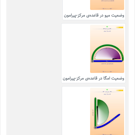
وضعیت میو در قاعده‌ی مرکز-پیرامون
وضعیت امگا در قاعده‌ی مرکز-پیرامون