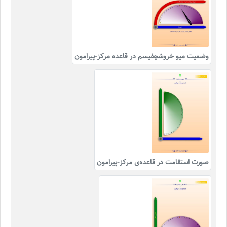
وضعیت میو خروشچفیسم در قاعده مرکز-پیرامون
صورت استقامت در قاعده‌ی مرکز-پیرامون