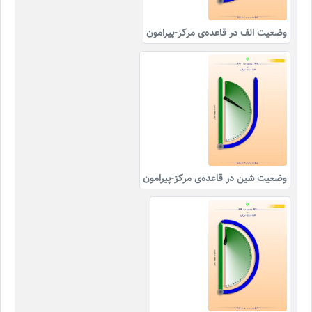
وضعیت الف در قاعده‌ی مرکز-پیرامون
وضعیت شین در قاعده‌ی مرکز-پیرامون