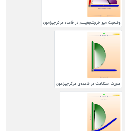
وضعیت میو خروشچفیسم در قاعده مرکز-پیرامون
صورت استقامت در قاعده‌ی مرکز-پیرامون