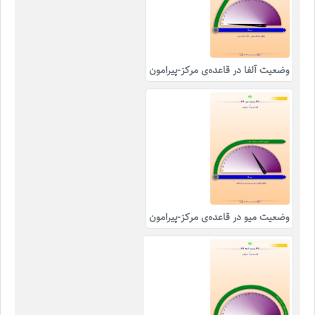
وضعیت آلفا در قاعده‌ی مرکز-پیرامون
وضعیت میو در قاعده‌ی مرکز-پیرامون