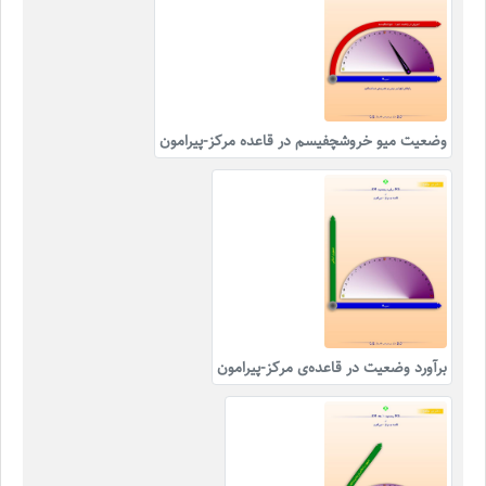
وضعیت میو خروشچفیسم در قاعده مرکز-پیرامون
برآورد وضعیت در قاعده‌ی مرکز-پیرامون