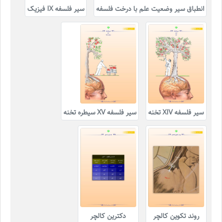
انطباق سیر وضعیت علم با درخت فلسفه
سیر فلسفه IX فیزیک
سیر فلسفه XIV تخنه
سیر فلسفه XV سیطره تخنه
روند تکوین کالچر
دکترین کالچر