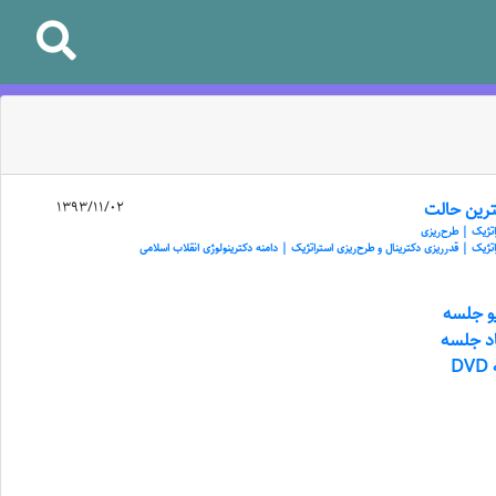
رین حالت
1393/11/02
اتژیک | طرح‌ریزی
تژیک | قدرریزی دکترینال و طرح‌ریزی استراتژیک | دامنه‌ دکترینولوژی انقلاب اسلامی
یو جلسه
اد جلسه
D